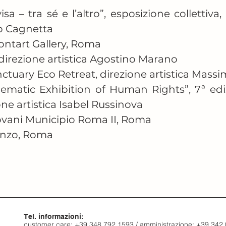
a – tra sé e l’altro”, esposizione collettiva,
o Cagnetta

ontart Gallery, Roma

irezione artistica Agostino Marano

ctuary Eco Retreat, direzione artistica Massim
ematic Exhibition of Human Rights”, 7ª ediz
e artistica Isabel Russinova

ovani Municipio Roma II, Roma

nzo, Roma

Scomodo”, MACRO, Roma

Tel. informazioni:
”, Stadio Domiziano, Roma
customer care: +39 348 792 1593 / amministrazione: +39 342