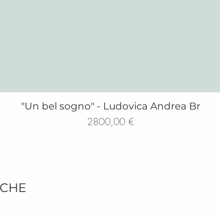
"Un bel sogno" - ​​​​​​​Ludovica Andrea Br
Vista rapida
Prezzo
2800,00 €
ICHE