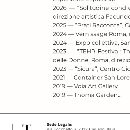
2026 — “Solitudine condivis
direzione artistica Facund
2025 — “Prati Racconta”, C
2024 — Vernissage Roma, d
2024 — Expo collettiva, San
2023 — “TEHR Festival: Th
delle Donne, Roma, direzion
2023 — “Sicura”, Centro Gi
2021 — Container San Lore
2019 — Voia Art Gallery

2019 — Thoma Garden

Premi e riconoscimenti

2019 — “(Ri)generazione 
Sede Legale:
2019 — “Premio Domiziano
Via Bocchetto 6, 20123, Milano, Italia.