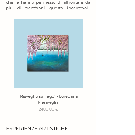
che le hanno permesso di affrontare da 
più di trent'anni questo incantevole 
mondo dell'arte.
"Risveglio sul lago" - ​​​​​​​​​​​​​​Loredana
VENDUTO - "Sospiro" - ​​​​​​​​​​
Meraviglia
Prezzo
2400,00 €
ESPERIENZE ARTISTICHE