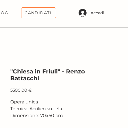
CANDIDATI
Accedi
LOG
"Chiesa in Friuli" - Renzo
Battacchi
Prezzo
5300,00 €
Opera unica
Tecnica: Acrilico su tela
Dimensione: 70x50 cm
Anno: 2022