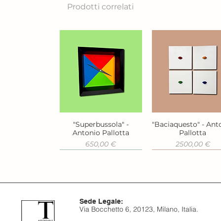
Prodotti correlati
"Superbussola" -
"Baciaquesto" - Ant
Vista rapida
Vista rapida
Antonio Pallotta
Pallotta
Prezzo
Prezzo
650,00 €
2500,00 €
Sede Legale:
Via Bocchetto 6, 20123, Milano, Italia.