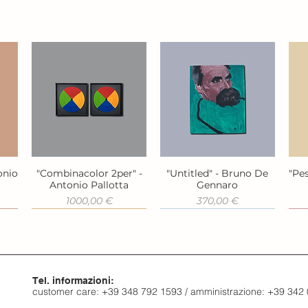
onio
"Combinacolor 2per" -
"Untitled" - Bruno De
"Pes
Vista rapida
Vista rapida
Antonio Pallotta
Gennaro
Prezzo
Prezzo
1000,00 €
370,00 €
Tel. informazioni:
customer care: +39 348 792 1593 / amministrazione: +39 342