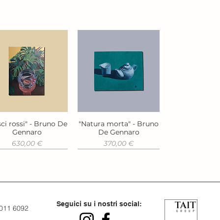
ci rossi" - Bruno De
"Natura morta" - Bruno
Vista rapida
Vista rapida
Gennaro
De Gennaro
Prezzo
Prezzo
630,00 €
370,00 €
Seguici su i nostri social:
 011 6092