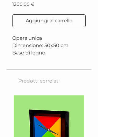
Prezzo
1200,00 €
Aggiungi al carrello
Opera unica
Dimensione: 50x50 cm
Base di legno
lavorati con la tecnica di
Effetto Gaudí e fondo con
acrilico (pittura botanica, con
Prodotti correlati
le foglie)
Adoro il loro sguardo.
Lo sguardo è lo specchio
dell'anima... sì, è una "frase
fatta" è vero, ma è reale!
Nessun ritratto è completo,
sia umano che animale, se