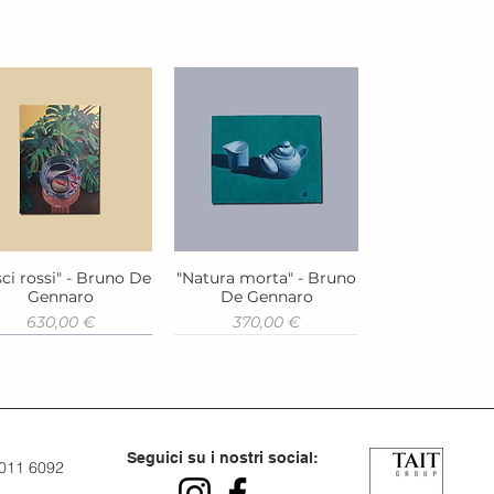
ci rossi" - Bruno De
"Natura morta" - Bruno
Vista rapida
Vista rapida
Gennaro
De Gennaro
Prezzo
Prezzo
630,00 €
370,00 €
Seguici su i nostri social:
 011 6092