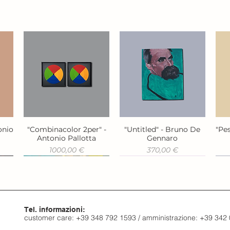
onio
"Combinacolor 2per" -
"Untitled" - Bruno De
"Pes
Vista rapida
Vista rapida
Antonio Pallotta
Gennaro
Prezzo
Prezzo
1000,00 €
370,00 €
Tel. informazioni:
customer care: +39 348 792 1593 / amministrazione: +39 342