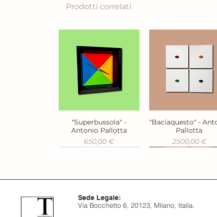
Prodotti correlati
"Superbussola" -
"Baciaquesto" - Ant
Vista rapida
Vista rapida
Antonio Pallotta
Pallotta
Prezzo
Prezzo
650,00 €
2500,00 €
Sede Legale:
Via Bocchetto 6, 20123, Milano, Italia.