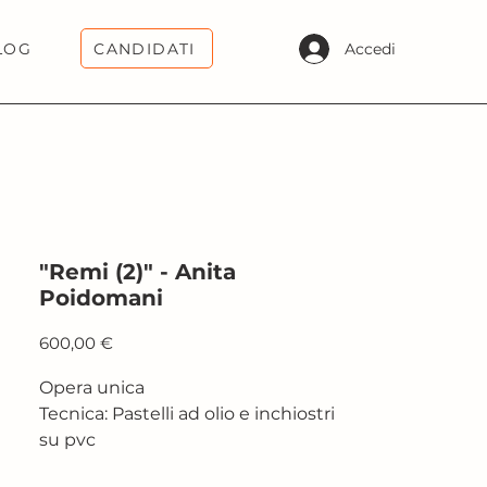
CANDIDATI
Accedi
LOG
"Remi (2)" - Anita
Poidomani
Prezzo
600,00 €
Opera unica
Tecnica: Pastelli ad olio e inchiostri
su pvc
Dimensione: 35 x 35 cm