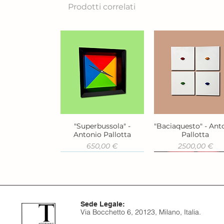
Prodotti correlati
"Superbussola" -
"Baciaquesto" - Ant
Vista rapida
Vista rapida
Antonio Pallotta
Pallotta
Prezzo
Prezzo
650,00 €
2500,00 €
Sede Legale:
Via Bocchetto 6, 20123, Milano, Italia.