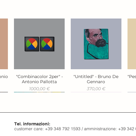
onio
"Combinacolor 2per" -
"Untitled" - Bruno De
"Pes
Vista rapida
Vista rapida
Antonio Pallotta
Gennaro
Prezzo
Prezzo
1000,00 €
370,00 €
Tel. informazioni:
customer care: +39 348 792 1593 / amministrazione: +39 342