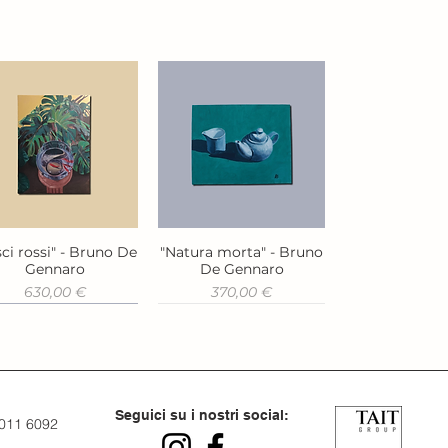
ci rossi" - Bruno De
"Natura morta" - Bruno
Vista rapida
Vista rapida
Gennaro
De Gennaro
Prezzo
Prezzo
630,00 €
370,00 €
Seguici su i nostri social:
 011 6092