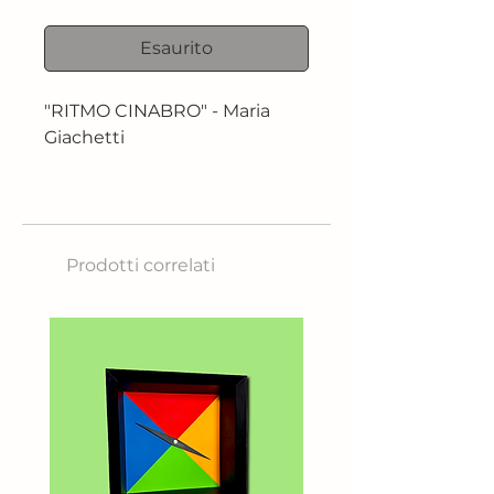
Esaurito
"RITMO CINABRO" - Maria
Giachetti
Opera unica
Tecnica: tela di canapa con
pigmenti naturali
Prodotti correlati
Dimensioni: 80X 100 cm