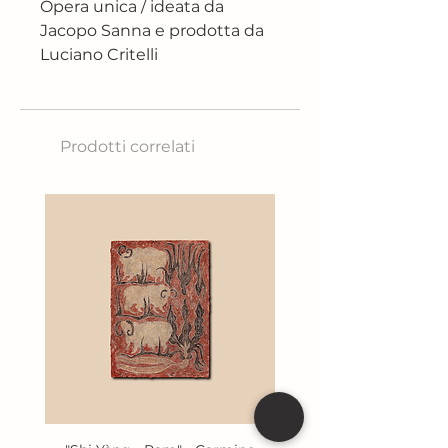
Opera unica / ideata da
Jacopo Sanna e prodotta da
Luciano Critelli
Tecnica: Lastra di piombo,
impreziosita da gocce di
stagno
Prodotti correlati
Sul coperchio è presente una
rosa scolpita con finezza e
dettaglio che rappresenta
non solo la bellezza, ma anche
la fragilità della vita e del
tempo. All’interno, è custodita
una piccola pergamena su cui
è inscritto il nome di colui
che, secondo le nostre
speculazioni, potrebbe essere
il successore di Papa
Francesco al soglio pontificio.