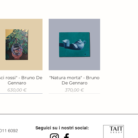
ci rossi" - Bruno De
"Natura morta" - Bruno
Vista rapida
Vista rapida
Gennaro
De Gennaro
Prezzo
Prezzo
630,00 €
370,00 €
Seguici su i nostri social:
 011 6092