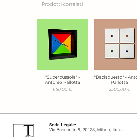
Prodotti correlati
"Superbussola" -
"Baciaquesto" - Ant
Vista rapida
Vista rapida
Antonio Pallotta
Pallotta
Prezzo
Prezzo
650,00 €
2500,00 €
Sede Legale:
Via Bocchetto 6, 20123, Milano, Italia.