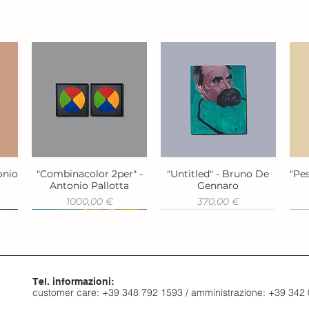
onio
"Combinacolor 2per" -
"Untitled" - Bruno De
"Pes
Vista rapida
Vista rapida
Antonio Pallotta
Gennaro
Prezzo
Prezzo
1000,00 €
370,00 €
Tel. informazioni:
customer care: +39 348 792 1593 / amministrazione: +39 342