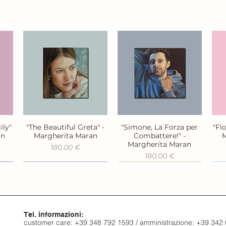
ily"
"The Beautiful Greta" -
"Simone, La Forza per
"Fl
Vista rapida
Vista rapida
an
Margherita Maran
Combattere!" -
M
Margherita Maran
Prezzo
180,00 €
Prezzo
180,00 €
Tel. informazioni:
customer care: +39 348 792 1593 / amministrazione: +39 342