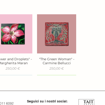
ower and Droplets" -
"The Green Woman" -
Vista rapida
Vista rapida
argherita Maran
Carmine Bellucci
Prezzo
Prezzo
250,00 €
250,00 €
Seguici su i nostri social:
 011 6092