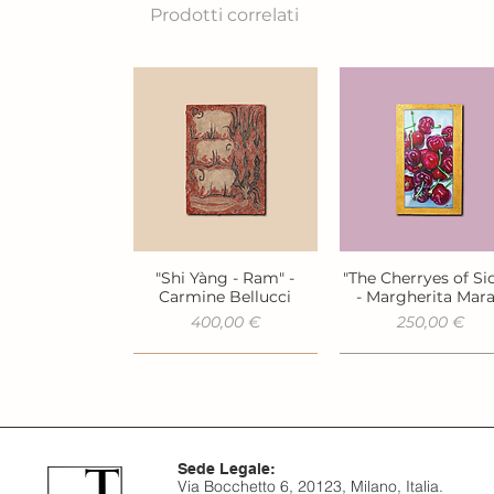
Prodotti correlati
"Shi Yàng - Ram" -
"The Cherryes of Sic
Vista rapida
Vista rapida
Carmine Bellucci
- Margherita Mar
Prezzo
Prezzo
400,00 €
250,00 €
Sede Legale:
Via Bocchetto 6, 20123, Milano, Italia.