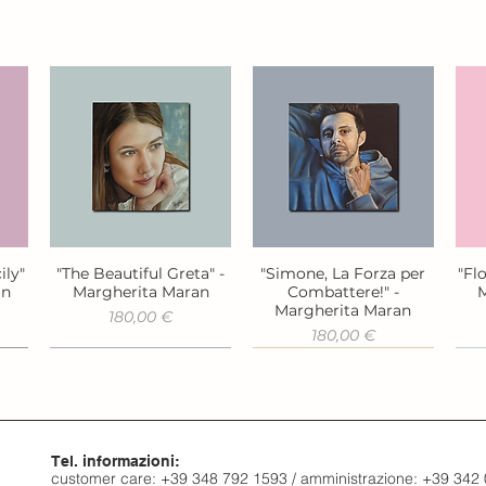
ily"
"The Beautiful Greta" -
"Simone, La Forza per
"Fl
Vista rapida
Vista rapida
an
Margherita Maran
Combattere!" -
M
Margherita Maran
Prezzo
180,00 €
Prezzo
180,00 €
Tel. informazioni:
customer care: +39 348 792 1593 / amministrazione: +39 342