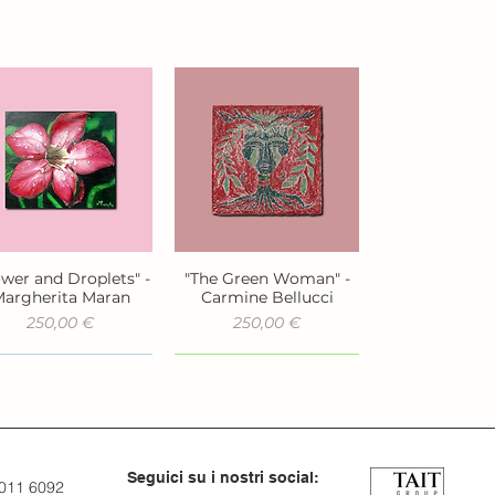
ower and Droplets" -
"The Green Woman" -
Vista rapida
Vista rapida
argherita Maran
Carmine Bellucci
Prezzo
Prezzo
250,00 €
250,00 €
Seguici su i nostri social:
 011 6092