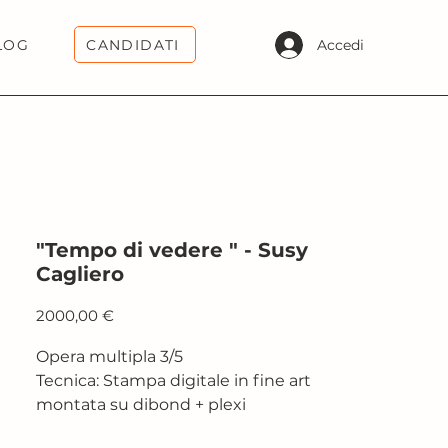
CANDIDATI
Accedi
LOG
"Tempo di vedere " - Susy
Cagliero
Prezzo
2000,00 €
Opera multipla 3/5
Tecnica: Stampa digitale in fine art
montata su dibond + plexi
Dimensione: 105x70 cm