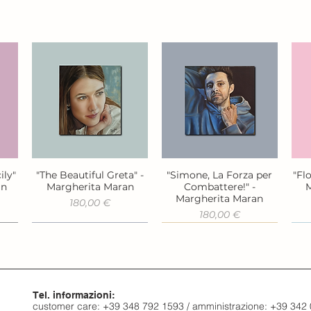
ily"
"The Beautiful Greta" -
"Simone, La Forza per
"Fl
Vista rapida
Vista rapida
an
Margherita Maran
Combattere!" -
M
Margherita Maran
Prezzo
180,00 €
Prezzo
180,00 €
Tel. informazioni:
customer care: +39 348 792 1593 / amministrazione: +39 342