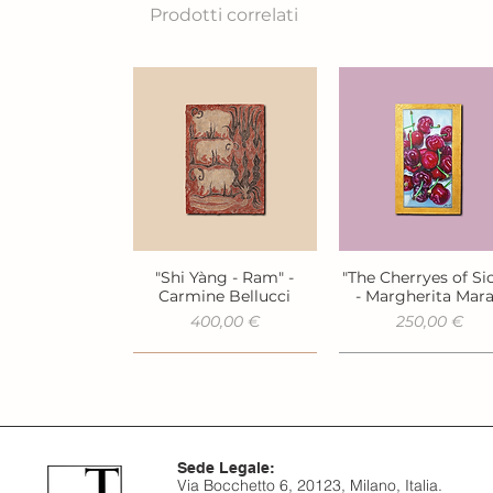
Prodotti correlati
"Shi Yàng - Ram" -
"The Cherryes of Sic
Vista rapida
Vista rapida
Carmine Bellucci
- Margherita Mar
Prezzo
Prezzo
400,00 €
250,00 €
Sede Legale:
Via Bocchetto 6, 20123, Milano, Italia.