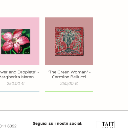
ower and Droplets" -
"The Green Woman" -
Vista rapida
Vista rapida
argherita Maran
Carmine Bellucci
Prezzo
Prezzo
250,00 €
250,00 €
Seguici su i nostri social:
 011 6092