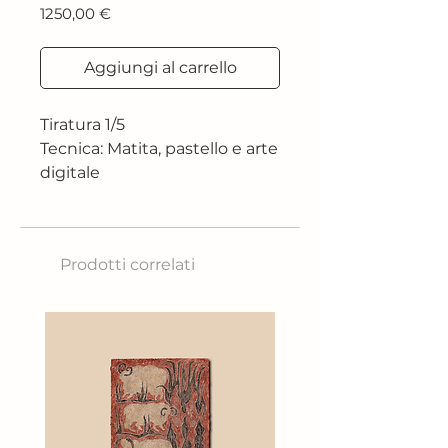
Prezzo
1250,00 €
Aggiungi al carrello
Tiratura 1/5
Tecnica: Matita, pastello e arte
digitale
Dimensioni: 42x84cm
*Per altre dimensioni
contattare la Galleria
Prodotti correlati
Tiratura 1/5
“Non mi interessa circa tre
anni fa. Non mi interessa
quello che è successo due
anni fa. L'unica cosa che mi
interessa è questa