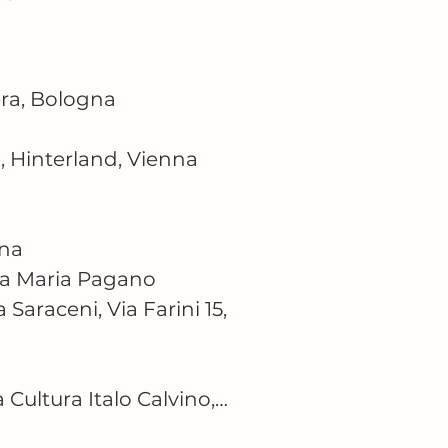
ra, Bologna

Hinterland, Vienna

na

na Maria Pagano

Saraceni, Via Farini 15,

ltura Italo Calvino,
