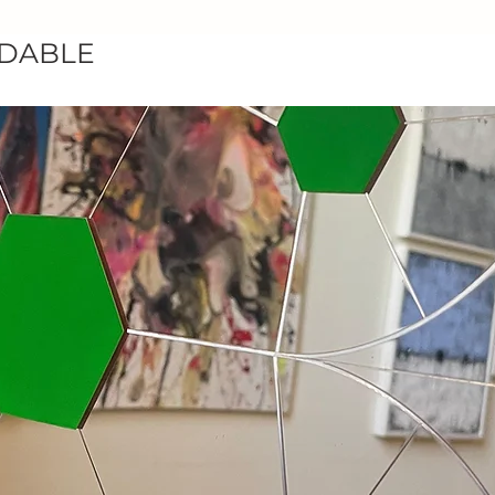
ze

RDABLE
alazzo De Leva, Modica

requentato il Liceo Artistico.

ologna, per frequentare l'Accademia di Belle Ar
trale. Attualmente vive e risiede a Torino.

concentra sul racconto

’appropriazione delle storie

te, vittimedi abusi o individui

. Attraverso la pittura e la

ione emotiva e psicologica dei

re come gesto espressivo per

 l'autenticità dell'esperienza

sì un atto di improvvisazione
