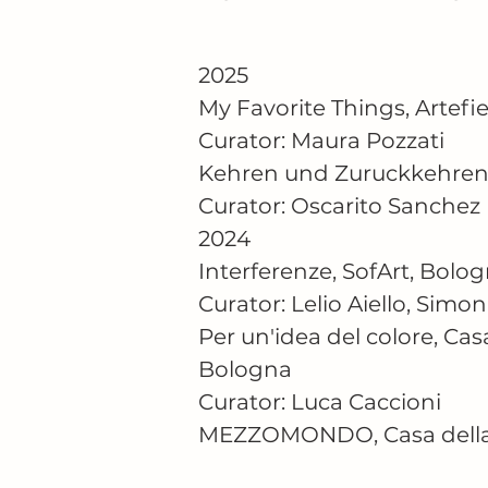
2025

My Favorite Things, Artefie
Curator: Maura Pozzati

Kehren und Zuruckkehren, 
Curator: Oscarito Sanchez

2024

Interferenze, SofArt, Bolog
Curator: Lelio Aiello, Simo
Per un'idea del colore, Casa 
Bologna

Curator: Luca Caccioni

MEZZOMONDO, Casa della Cu
Calderara di Reno, BO
