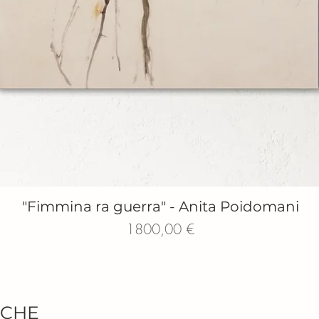
"Fimmina ra guerra" - Anita Poidomani
Vista rapida
Prezzo
1800,00 €
ICHE