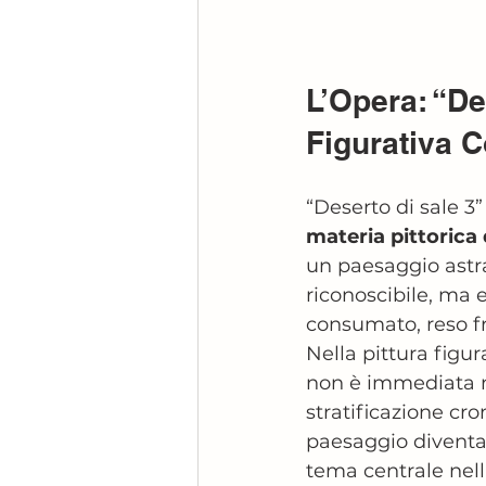
L’Opera: “Des
Figurativa 
“Deserto di sale 3”
materia pittoric
un paesaggio astra
riconoscibile, ma e
consumato, reso fr
Nella pittura figu
non è immediata né
stratificazione cro
paesaggio diventa
tema centrale nell