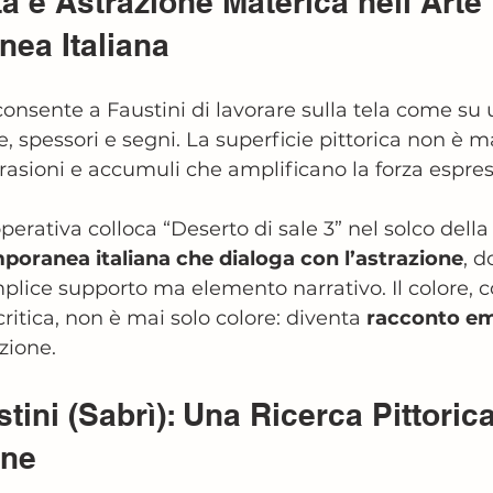
a e Astrazione Materica nell’Arte 
ea Italiana
consente a Faustini di lavorare sulla tela come su 
e, spessori e segni. La superficie pittorica non è m
brasioni e accumuli che amplificano la forza espres
erativa colloca “Deserto di sale 3” nel solco della
poranea italiana che dialoga con l’astrazione
, d
plice supporto ma elemento narrativo. Il colore, 
critica, non è mai solo colore: diventa 
racconto e
zione.
tini (Sabrì): Una Ricerca Pittorica
one