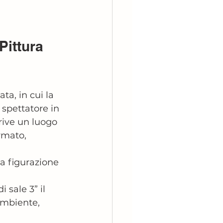
Pittura 
ta, in cui la 
 spettatore in 
rive un luogo 
rmato, 
la figurazione 
 
 sale 3” il 
mbiente, 