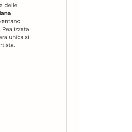
a delle 
iana 
iventano 
 Realizzata 
era unica si 
rtista.