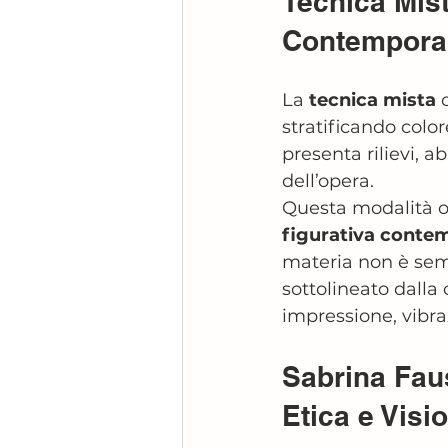
Tecnica Mist
Contemporan
La 
tecnica mista
 
stratificando color
presenta rilievi, a
dell’opera.
Questa modalità op
figurativa contem
materia non è sem
sottolineato dalla 
impressione, vibra
Sabrina Faus
Etica e Visi