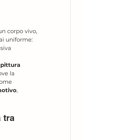
un corpo vivo, 
ai uniforme: 
siva 
 
pittura 
ove la 
come 
motivo
, 
 tra 