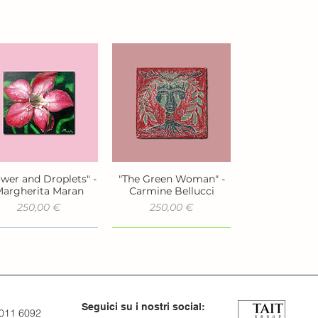
ower and Droplets" -
"The Green Woman" -
Vista rapida
Vista rapida
argherita Maran
Carmine Bellucci
Prezzo
Prezzo
250,00 €
250,00 €
Seguici su i nostri social:
 011 6092