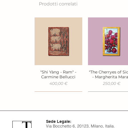
Prodotti correlati
"Shi Yàng - Ram" -
"The Cherryes of Sic
Vista rapida
Vista rapida
Carmine Bellucci
- Margherita Mar
Prezzo
Prezzo
400,00 €
250,00 €
Sede Legale:
Via Bocchetto 6, 20123, Milano, Italia.