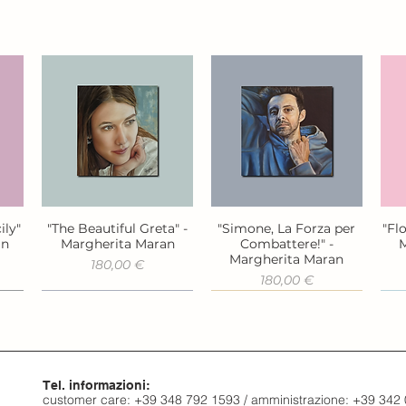
ily"
"The Beautiful Greta" -
"Simone, La Forza per
"Fl
Vista rapida
Vista rapida
an
Margherita Maran
Combattere!" -
M
Margherita Maran
Prezzo
180,00 €
Prezzo
180,00 €
Tel. informazioni:
customer care: +39 348 792 1593 / amministrazione: +39 342