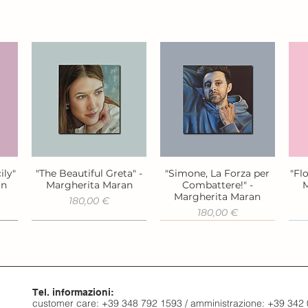
ily"
"The Beautiful Greta" -
"Simone, La Forza per
"Fl
Vista rapida
Vista rapida
an
Margherita Maran
Combattere!" -
M
Margherita Maran
Prezzo
180,00 €
Prezzo
180,00 €
Tel. informazioni:
customer care: +39 348 792 1593 / amministrazione: +39 342