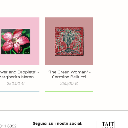
ower and Droplets" -
"The Green Woman" -
Vista rapida
Vista rapida
argherita Maran
Carmine Bellucci
Prezzo
Prezzo
250,00 €
250,00 €
Seguici su i nostri social:
 011 6092