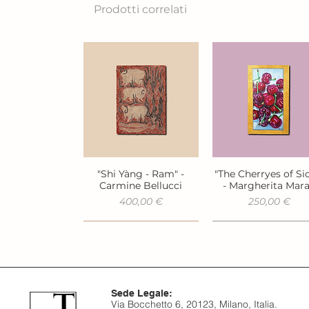
Prodotti correlati
"Shi Yàng - Ram" -
"The Cherryes of Sic
Vista rapida
Vista rapida
Carmine Bellucci
- Margherita Mar
Prezzo
Prezzo
400,00 €
250,00 €
Sede Legale:
Via Bocchetto 6, 20123, Milano, Italia.