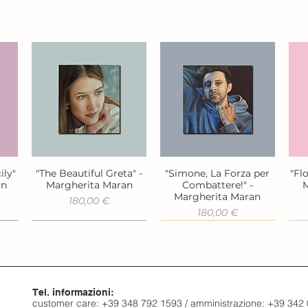
ily"
"The Beautiful Greta" -
"Simone, La Forza per
"Fl
Vista rapida
Vista rapida
an
Margherita Maran
Combattere!" -
M
Margherita Maran
Prezzo
180,00 €
Prezzo
180,00 €
Tel. informazioni:
customer care: +39 348 792 1593 / amministrazione: +39 342