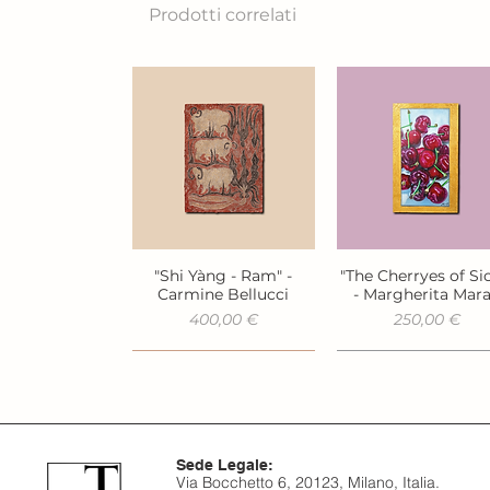
Prodotti correlati
"Shi Yàng - Ram" -
"The Cherryes of Sic
Vista rapida
Vista rapida
Carmine Bellucci
- Margherita Mar
Prezzo
Prezzo
400,00 €
250,00 €
Sede Legale:
Via Bocchetto 6, 20123, Milano, Italia.