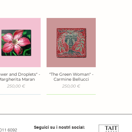
ower and Droplets" -
"The Green Woman" -
Vista rapida
Vista rapida
argherita Maran
Carmine Bellucci
Prezzo
Prezzo
250,00 €
250,00 €
Seguici su i nostri social:
 011 6092