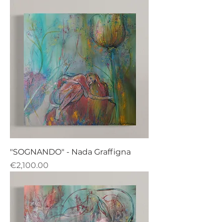
"SOGNANDO" - Nada Graffigna
Price
€2,100.00