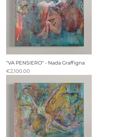
"VA PENSIERO" - Nada Graffigna
Price
€2,100.00