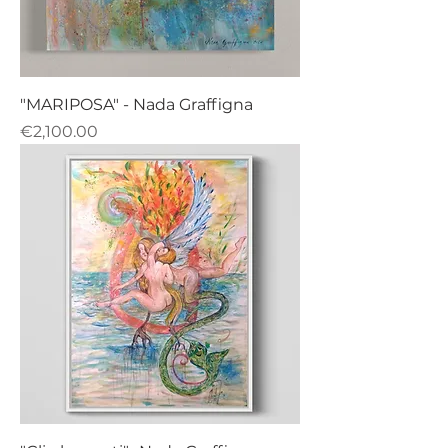
"MARIPOSA" - Nada Graffigna
Price
€2,100.00