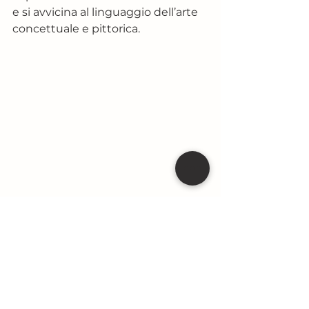
e si avvicina al linguaggio dell’arte 
concettuale e pittorica.
A spectral crossing of silhouetted 
bodies and mirrored ground, where 
figures drift through mist and dark, 
fluid marks, evoking memory, 
displacement, and the slow echo of 
human presence suspended between 
light and shadow.