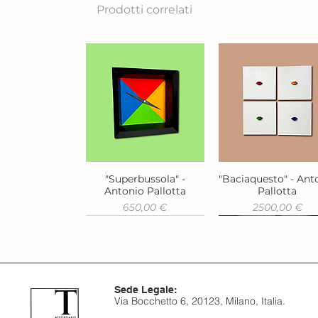
Prodotti correlati
"Superbussola" -
"Baciaquesto" - Ant
Vista rapida
Vista rapida
Antonio Pallotta
Pallotta
Prezzo
Prezzo
650,00 €
2500,00 €
Sede Legale:
Via Bocchetto 6, 20123, Milano, Italia.