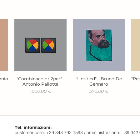
onio
"Combinacolor 2per" -
"Untitled" - Bruno De
"Pes
Vista rapida
Vista rapida
Antonio Pallotta
Gennaro
Prezzo
Prezzo
1000,00 €
370,00 €
Tel. informazioni:
customer care: +39 348 792 1593 / amministrazione: +39 342