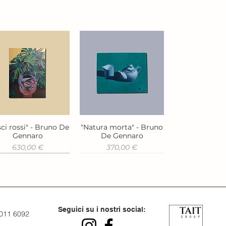
ci rossi" - Bruno De
"Natura morta" - Bruno
Vista rapida
Vista rapida
Gennaro
De Gennaro
Prezzo
Prezzo
630,00 €
370,00 €
Seguici su i nostri social:
 011 6092