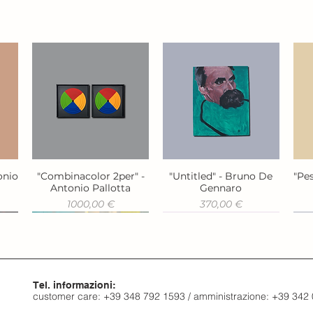
onio
"Combinacolor 2per" -
"Untitled" - Bruno De
"Pes
Vista rapida
Vista rapida
Antonio Pallotta
Gennaro
Prezzo
Prezzo
1000,00 €
370,00 €
Tel. informazioni:
customer care: +39 348 792 1593 / amministrazione: +39 342