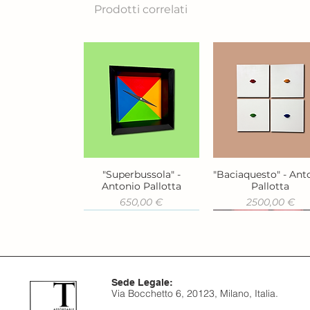
Prodotti correlati
"Superbussola" -
"Baciaquesto" - Ant
Vista rapida
Vista rapida
Antonio Pallotta
Pallotta
Prezzo
Prezzo
650,00 €
2500,00 €
Sede Legale:
Via Bocchetto 6, 20123, Milano, Italia.