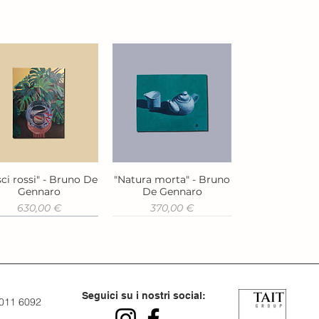
ci rossi" - Bruno De
"Natura morta" - Bruno
Vista rapida
Vista rapida
Gennaro
De Gennaro
Prezzo
Prezzo
630,00 €
370,00 €
Seguici su i nostri social:
 011 6092