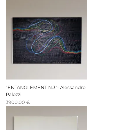
"ENTANGLEMENT N.3"- Alessandro
Palozzi
Prezzo
3900,00 €