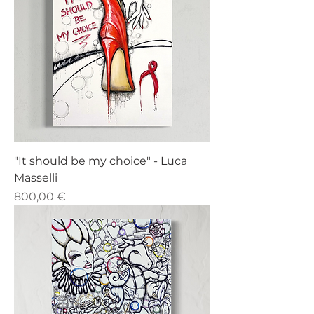
"It should be my choice" - Luca
Masselli
Prezzo
800,00 €