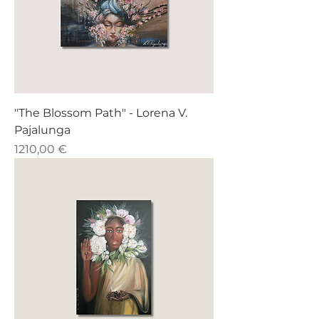
"The Blossom Path" - Lorena V.
Pajalunga
Prezzo
1210,00 €