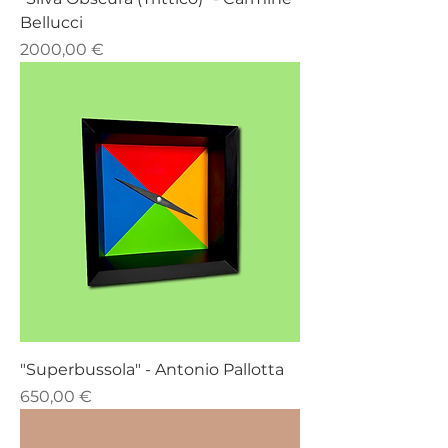
Bellucci
Prezzo
2000,00 €
"Superbussola" - Antonio Pallotta
Prezzo
650,00 €