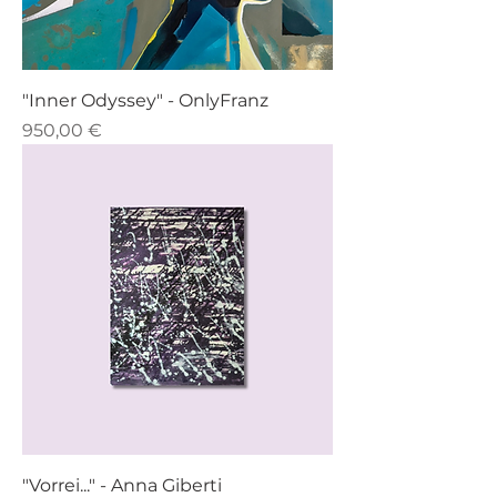
"Inner Odyssey" - OnlyFranz
Prezzo
950,00 €
"Vorrei..." - Anna Giberti