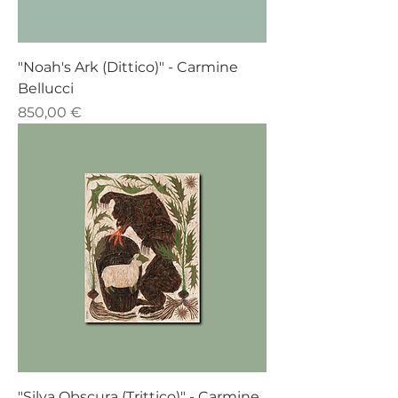
"Noah's Ark (Dittico)" - Carmine
Bellucci
Prezzo
850,00 €
"Silva Obscura (Trittico)" - Carmine