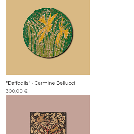
"Daffodils" - Carmine Bellucci
Prezzo
300,00 €