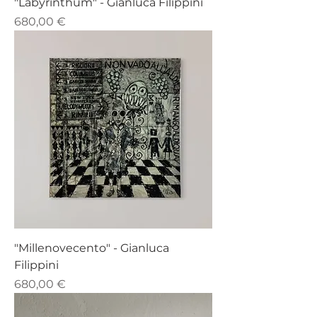
"Labyrinthum" - Gianluca Filippini
Prezzo
680,00 €
"Millenovecento" - Gianluca
Filippini
Prezzo
680,00 €