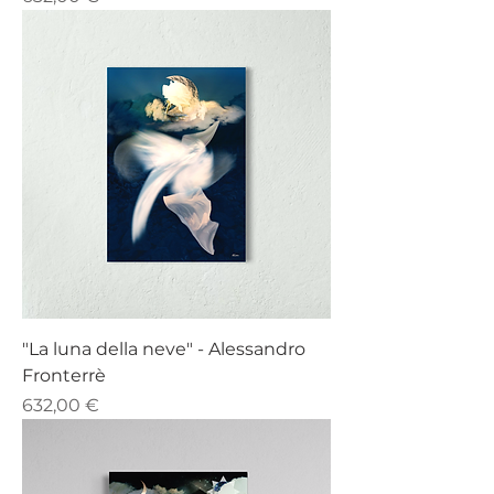
"La luna della neve" - Alessandro
Fronterrè
Prezzo
632,00 €