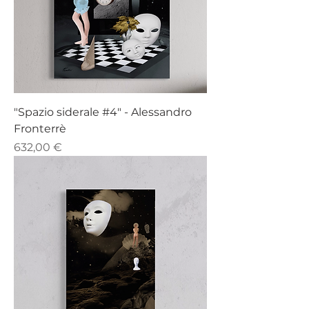
"Spazio siderale #4" - Alessandro
Fronterrè
Prezzo
632,00 €