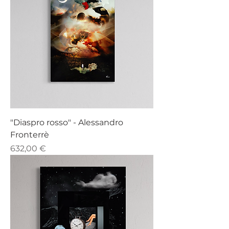
"Diaspro rosso" - Alessandro
Fronterrè
Prezzo
632,00 €