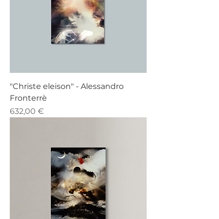
"Christe eleison" - Alessandro
Fronterrè
Prezzo
632,00 €