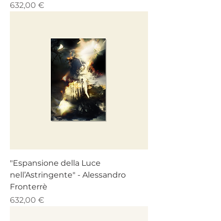
Prezzo
632,00 €
"Espansione della Luce
nell’Astringente" - Alessandro
Fronterrè
Prezzo
632,00 €