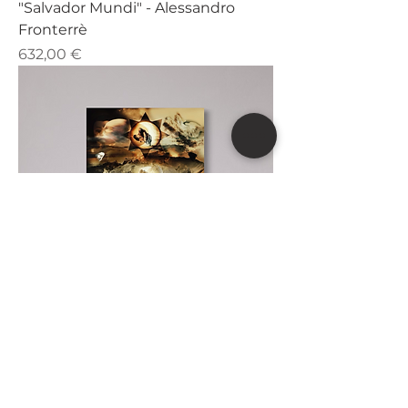
"Salvador Mundi" - Alessandro
Fronterrè
Prezzo
632,00 €
"Perseveranza nel Fuoco della
Trasmutazione" - Alessandro
Fronterrè