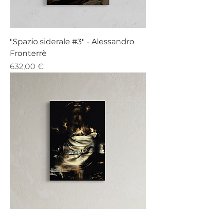
"Spazio siderale #3" - Alessandro
Fronterrè
Prezzo
632,00 €