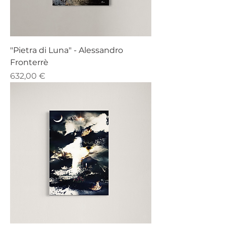
"Pietra di Luna" - Alessandro
Fronterrè
Prezzo
632,00 €