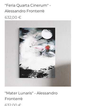
"Feria Quarta Cinerum" -
Alessandro Fronterrè
Prezzo
632,00 €
"Mater Lunaris" - Alessandro
Fronterrè
Prezzo
632,00 €