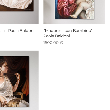
ela - Paola Baldoni
“Madonna con Bambino” -
Paola Baldoni
Prezzo
1500,00 €