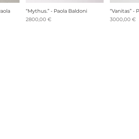
Paola
“Mythus.” - Paola Baldoni
“Vanitas” - 
Prezzo
Prezzo
2800,00 €
3000,00 €