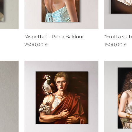
“Aspetta!” - Paola Baldoni
“Frutta su t
Prezzo
Prezzo
2500,00 €
1500,00 €