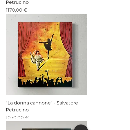
Petrucino
Prezzo
1170,00 €
"La donna cannone" - Salvatore
Petrucino
Prezzo
1070,00 €